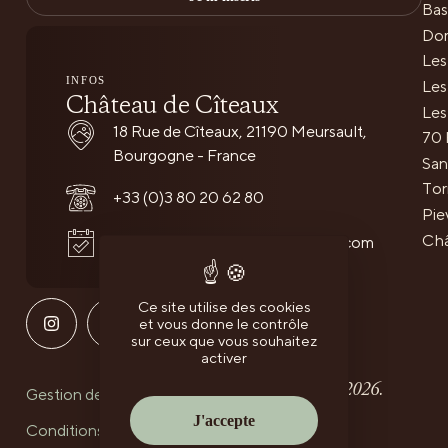
Bas
Dom
Les
INFOS
Les
Château de Cîteaux
Les
18 Rue de Cîteaux, 21190 Meursault,
70 
Bourgogne - France
San
Tor
+33 (0)3 80 20 62 80
Pie
Châ
reservations@chateaudeciteaux.com
Ce site utilise des cookies
et vous donne le contrôle
sur ceux que vous souhaitez
activer
Fontenille Collection © 2026.
Gestion des Cookies
J'accepte
Conditions de Ventes