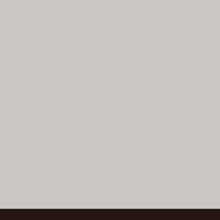
suite
r
goñ
Cocina
s
a
y vinos
Spa
de
Alaena
Dormir
Puebl
Borgo
y
en el
os,
ña
bienes
corazó
climas
tar
n de
y la
los
mítica
viñedo
ruta de
s
los
grands
crus
alrede
dor de
Meurs
ault