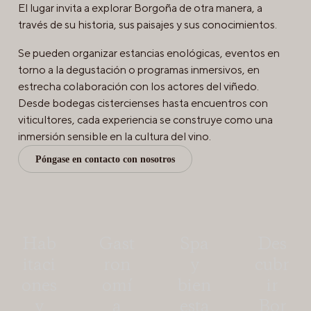
El lugar invita a explorar Borgoña de otra manera, a
través de su historia, sus paisajes y sus conocimientos.
Se pueden organizar estancias enológicas, eventos en
torno a la degustación o programas inmersivos, en
estrecha colaboración con los actores del viñedo.
Desde bodegas cistercienses hasta encuentros con
viticultores, cada experiencia se construye como una
inmersión sensible en la cultura del vino.
Póngase en contacto con nosotros
Hab
Gast
Spa
Des
itaci
ron
y
cubr
ones
omí
bien
ir
y
a
esta
Bor