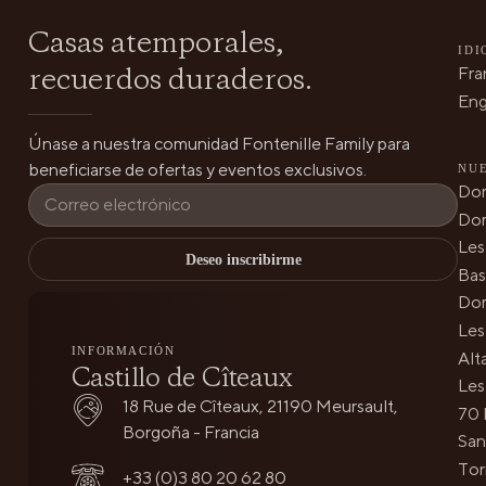
Casas atemporales,
IDI
recuerdos duraderos.
Fra
Eng
Únase a nuestra comunidad Fontenille Family para
beneficiarse de ofertas y eventos exclusivos.
NUE
Dom
Dom
Les
Deseo inscribirme
Bas
Dom
Les
INFORMACIÓN
Alt
Castillo de Cîteaux
Les
18 Rue de Cîteaux, 21190 Meursault,
70 
Borgoña - Francia
San
Tor
+33 (0)3 80 20 62 80